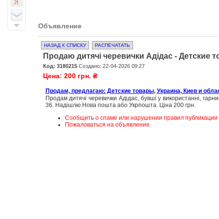
Объявление
НАЗАД К СПИСКУ
РАСПЕЧАТАТЬ
Продаю дитячі черевички Адідас - Детские 
Код: 3180215
Создано: 22-04-2026 09:27
Цена: 200 грн. ₴
Продам, предлагаю: Детские товары
,
Украина, Киев и обла
Продам дитячі черевички Адідас, бувші у використанні, гарни
36. Надішлю Нова пошта або Укрпошта. Ціна 200 грн.
Сообщить о спаме или нарушении правил публикации
Пожаловаться на объявление