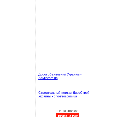
Доска объявлений Украины -
AdMir.com.ua
Строительный портал ДивоСтрой
Украины - divostroi.com.ua
Наша кнопка: