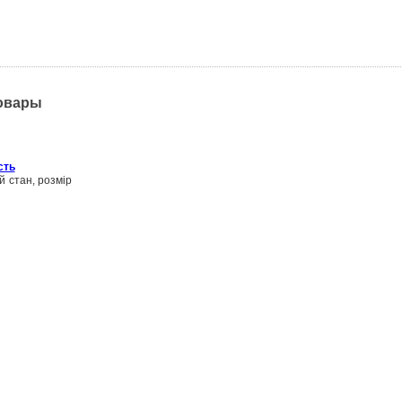
товары
сть
й стан, розмір