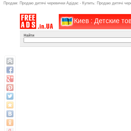
Продам: Продаю дитячі черевички Адідас - Купить: Продаю дитячі чере
Киев : Детские то
Найти