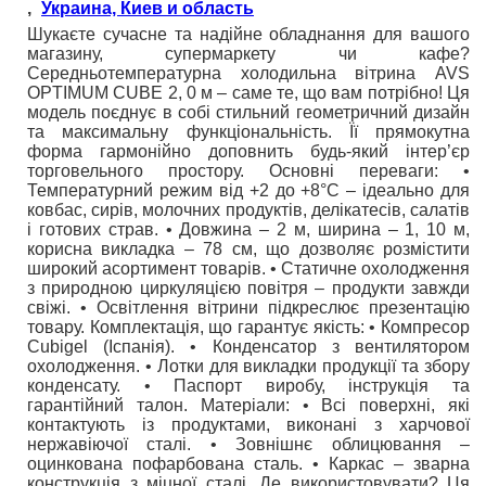
,
Украина, Киев и область
Шукаєте сучасне та надійне обладнання для вашого
магазину, супермаркету чи кафе?
Середньотемпературна холодильна вітрина AVS
OPTIMUM CUBE 2, 0 м – саме те, що вам потрібно! Ця
модель поєднує в собі стильний геометричний дизайн
та максимальну функціональність. Її прямокутна
форма гармонійно доповнить будь-який інтер’єр
торговельного простору. Основні переваги: •
Температурний режим від +2 до +8°C – ідеально для
ковбас, сирів, молочних продуктів, делікатесів, салатів
і готових страв. • Довжина – 2 м, ширина – 1, 10 м,
корисна викладка – 78 см, що дозволяє розмістити
широкий асортимент товарів. • Статичне охолодження
з природною циркуляцією повітря – продукти завжди
свіжі. • Освітлення вітрини підкреслює презентацію
товару. Комплектація, що гарантує якість: • Компресор
Cubigel (Іспанія). • Конденсатор з вентилятором
охолодження. • Лотки для викладки продукції та збору
конденсату. • Паспорт виробу, інструкція та
гарантійний талон. Матеріали: • Всі поверхні, які
контактують із продуктами, виконані з харчової
нержавіючої сталі. • Зовнішнє облицювання –
оцинкована пофарбована сталь. • Каркас – зварна
конструкція з міцної сталі. Де використовувати? Ця