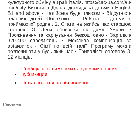
культурного обміну au pair Італія. https://cac-ua.com/au-
pair/italy Вимоги: • Досвід догляду за дітьми • English
B1 and above • Італійська буде плюсом • Відсутність
власних дітей Обов'язки: 1. Робота з дітьми в
приймаючої родині. 2. Стати на якийсь час старшою
сестрою. 3. Легкі обов'язки по дому. Умови: •
Проживання та харчування безкоштовно • Зарплата
320-400 євро/місяць • Можлива компенсація за
авіаквиток • Сім'ї по всій Італії. Програму можна
розпочинати у будь-який час • Тривалість договору 3-
12 місяців.
Сообщить о спаме или нарушении правил
публикации
Пожаловаться на объявление
Реклама