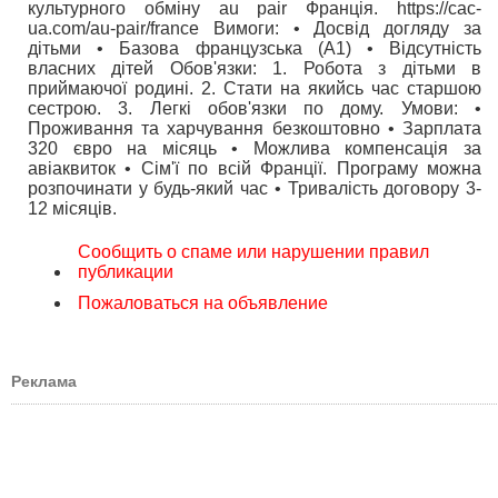
культурного обміну au pair Франція. https://cac-
ua.com/au-pair/france Вимоги: • Досвід догляду за
дітьми • Базова французська (А1) • Відсутність
власних дітей Обов'язки: 1. Робота з дітьми в
приймаючої родині. 2. Стати на якийсь час старшою
сестрою. 3. Легкі обов'язки по дому. Умови: •
Проживання та харчування безкоштовно • Зарплата
320 євро на місяць • Можлива компенсація за
авіаквиток • Сім'ї по всій Франції. Програму можна
розпочинати у будь-який час • Тривалість договору 3-
12 місяців.
Сообщить о спаме или нарушении правил
публикации
Пожаловаться на объявление
Реклама