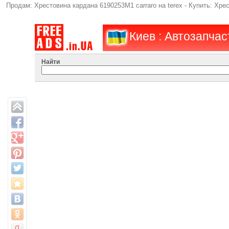
Продам: Хрестовина кардана 6190253M1 carraro на terex - Купить: Хрес
Киев : Автозапчас
Найти