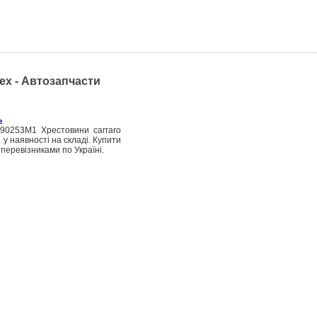
ex - Автозапчасти
ь
190253M1 Хрестовини carraro
 у наявності на складі. Купити
перевізниками по Україні.