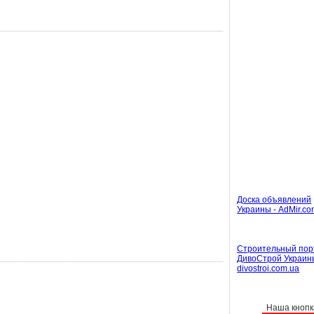
Доска объявлений
Украины - AdMir.co
Строительный пор
ДивоСтрой Украин
divostroi.com.ua
Наша кнопк