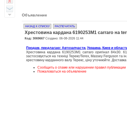
Объявление
НАЗАД К СПИСКУ
РАСПЕЧАТАТЬ
Хрестовина кардана 6190253M1 carraro на ter
Код: 3069667
Создано: 06-08-2026 11:44
Продам, предлагаю: Автозапчасти
,
Украина, Киев и област
Хрестовина кардана 6190253M1 carraro оригінал 84х30. 6
застосовується на техніці Терекс/Terex, Massey Ferguson та ін.
хрестовину карданного валу Терекс, ціну уточнюйте. Доставка 
Сообщить о спаме или нарушении правил публикации
Пожаловаться на объявление