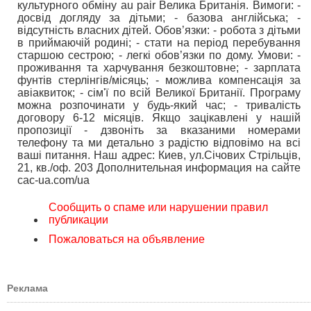
культурного обміну au pair Велика Британія. Вимоги: -
досвід догляду за дітьми; - базова англійська; -
відсутність власних дітей. Обов’язки: - робота з дітьми
в приймаючій родині; - стати на період перебування
старшою сестрою; - легкі обов’язки по дому. Умови: -
проживання та харчування безкоштовне; - зарплата
фунтів стерлінгів/місяць; - можлива компенсація за
авіаквиток; - сім'ї по всій Великої Британії. Програму
можна розпочинати у будь-який час; - тривалість
договору 6-12 місяців. Якщо зацікавлені у нашій
пропозиції - дзвоніть за вказаними номерами
телефону та ми детально з радістю відповімо на всі
ваші питання. Наш адрес: Киев, ул.Січових Стрільців,
21, кв./оф. 203 Дополнительная информация на сайте
cac-ua.com/ua
Сообщить о спаме или нарушении правил
публикации
Пожаловаться на объявление
Реклама