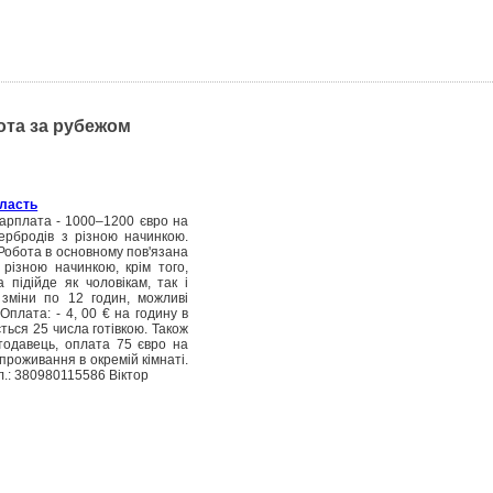
бота за рубежом
бласть
Зарплата - 1000–1200 євро на
ербродів з різною начинкою.
 Робота в основному пов'язана
різною начинкою, крім того,
 підійде як чоловікам, так і
 зміни по 12 годин, можливі
плата: - 4, 00 € на годину в
ається 25 числа готівкою. Також
тодавець, оплата 75 євро на
 проживання в окремій кімнаті.
л.: 380980115586 Вiктор