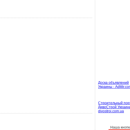
Доска объявлений
Украины - AdMir.co
Строительный пор
ДивоСтрой Украин
divostroi.com.ua
Наша кнопк