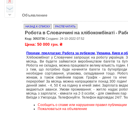
Объявление
НАЗАД К СПИСКУ
РАСПЕЧАТАТЬ
Робота в Словаччині на хлібокомбінаті - Ра
Код: 3053736
Создано: 24-10-2022 07:52
Цена: 50 000 грн. ₴
Продам, предлагаю: Работа за рубежом
,
Украина, Киев и о
Хлібокомбінат у Словаччині запрошує на роботу українців. 
місяць. Ви будете займатися виробництвом багетів та бут
Робота не складна, можна працювати велику кількість годин.
з тим, що потрібно буде начиняти багети та бутерброди 
необхідне сортування, упаковка, складування тощо. Робота
жінкам, а також сімейним парам. Графік - денні та нічні
переробки! За місяць можна напрацювати понад 300 годин! О
денній зміні. - 4, 50 € на годину в нічній зміні. Зарплата вид
видаються аванси. Умови проживання: - житло надає робо
місяць з зарплати; - кімнати на 2-3 особи; - для сімейних пар
Виїзди з Ужгорода. Телефонуйте. Телефон відповідає 24/7. Те
Сообщить о спаме или нарушении правил публикации
Пожаловаться на объявление