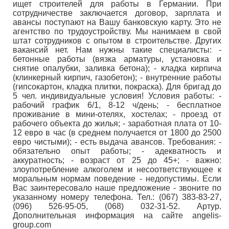
ищет строителей для работы в Германии. При
сотрудничестве заключается договор, зарплата и
авансы поступают на Вашу банковскую карту. Это не
агентство по трудоустройству. Мы нанимаем в свой
штат сотрудников с опытом в строительстве. Других
вакансий нет. Нам нужны такие специалисты: -
бетонные работы (вязка арматуры, установка и
снятие опалубки, заливка бетона); - кладка кирпича
(клинкерный кирпич, газобетон); - внутренние работы
(гипсокартон, кладка плитки, покраска). Для бригад до
5 чел. индивидуальные условия! Условия работы: -
рабочий график 6/1, 8-12 ч/день; - бесплатное
проживание в мини-отелях, хостелах; - проезд от
рабочего объекта до жилья; - заработная плата от 10-
12 евро в час (в среднем получается от 1800 до 2500
евро чистыми); - есть выдача авансов. Требования: -
обязательно опыт работы; - адекватность и
аккуратность; - возраст от 25 до 45+; - важно:
злоупотребление aлкoгoлeм и несоответствующее к
моральным нормам поведение - недопустимы. Если
Вас заинтересовало наше предложение - звоните по
указанному номеру телефона. Тел.: (067) 383-83-27,
(096) 526-95-05, (068) 032-31-52. Артур.
Дополнительная информация на сайте angelis-
group.com