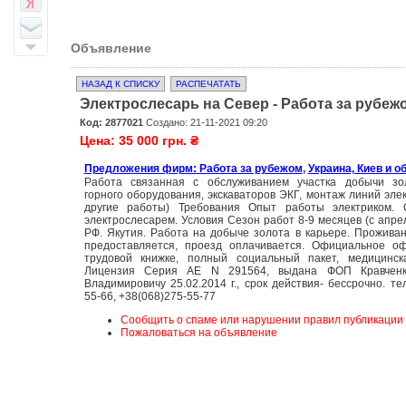
Объявление
НАЗАД К СПИСКУ
РАСПЕЧАТАТЬ
Электрослесарь на Север - Работа за рубеж
Код: 2877021
Создано: 21-11-2021 09:20
Цена: 35 000 грн. ₴
Предложения фирм: Работа за рубежом
,
Украина, Киев и о
Работа связанная с обслуживанием участка добычи зо
горного оборудования, экскаваторов ЭКГ, монтаж линий эле
другие работы) Требования Опыт работы электриком.
электрослесарем. Условия Сезон работ 8-9 месяцев (с апрел
РФ. Якутия. Работа на добыче золота в карьере. Прожива
предоставляется, проезд оплачивается. Официальное о
трудовой книжке, полный социальный пакет, медицинска
Лицензия Серия АЕ N 291564, выдана ФОП Кравченк
Владимировичу 25.02.2014 г., срок действия- бессрочно. те
55-66, +38(068)275-55-77
Сообщить о спаме или нарушении правил публикации
Пожаловаться на объявление