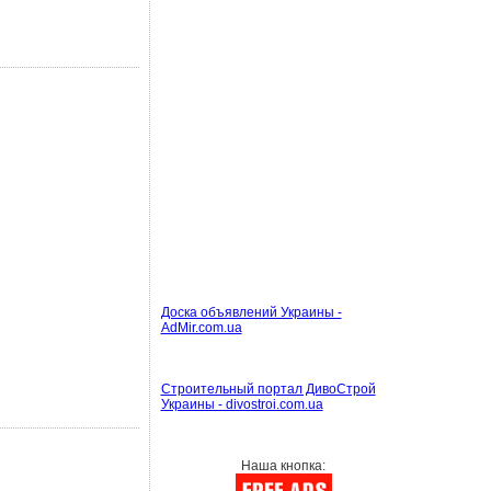
Доска объявлений Украины -
AdMir.com.ua
Строительный портал ДивоСтрой
Украины - divostroi.com.ua
Наша кнопка: