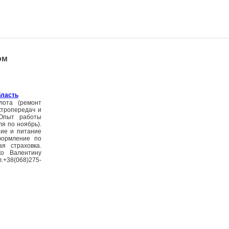
ом
бласть
лота (ремонт
ктропередач и
 Опыт работы
я по ноябрь).
ние и питание
формление по
я страховка.
о Валентину
л.+38(068)275-