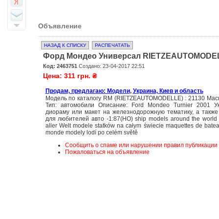
Объявление
НАЗАД К СПИСКУ
РАСПЕЧАТАТЬ
Форд Мондео Универсал RIETZEAUTOMODELLE
Код: 2463751
Создано: 23-04-2017 22:51
Цена: 311 грн. ₴
Продам, предлагаю: Модели
,
Украина, Киев и область
Модель по каталогу RM (RIETZEAUTOMODELLE) : 21130 Мас
Тип: автомобили Описание: Ford Mondeo Turnier 2001 У
диораму или макет на железнодорожную тематику, а также
для любителей авто -1:87(HO) ship models around the world 
aller Welt modele statków na całym świecie maquettes de batea
monde modely lodí po celém světě
Сообщить о спаме или нарушении правил публикации
Пожаловаться на объявление