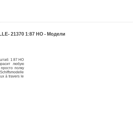
- 21370 1:87 HO - Модели
штаб: 1:87 HO
красит любую
 просто полку
Schiffsmodelle
ux à travers le