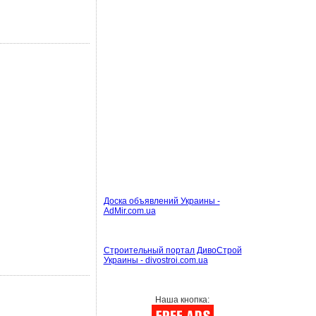
Доска объявлений Украины -
AdMir.com.ua
Строительный портал ДивоСтрой
Украины - divostroi.com.ua
Наша кнопка: