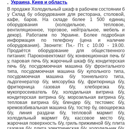
,
Украина, Киев и область
В продаже Холодильный шкаф в рабочем состоянии б
у Склад бу оборудования для ресторана, столовой,
кафе, баров. На складе более 1 500 единиц
оборудования (холодильное, тепловое,
вентиляционное, торговое, нейтральное, мебель и
декор). Работаем по Украине. Более подробная
информация по телефону (цена и наличие
оборудования). Звоните: Пн.- Пт. с 10.00 - 19.00.
Продаётся оборудование для общественного
питания: Пароконвектомат б/у, конвекционная печь б/
у, паровая печь б/у, жарочный шкаф б/у, кондитерская
печь б/у, посудомоечная машина б/у фронтального
типа, посудомоечная машина б/у купольного типа,
посудомоечная машина б/у тоннельного типа,
льдогенератор б/у, мясорубка б/у, фритюрница б/у,
фритюрница газовая б/у, хлеборезка б/у,
мукопросеиватель б/у, холодильная витрина б/у,
кондитерская витрина б/у, морозильная витрина б/у,
тепловая витрина б/у, блендер б/у, тестомес б/у,
кремовзбивальная машина б/у, тостер бу, овощерезка
б/у, линия раздачи б/у, тепловой мармит б/у,
холодильный мармит б/у, кассовое место б/у,
жарочная поверхность б/у, гриль прижимной б/у, плита
газовая б/у, плита электрическая б/у, холодильник б/у,