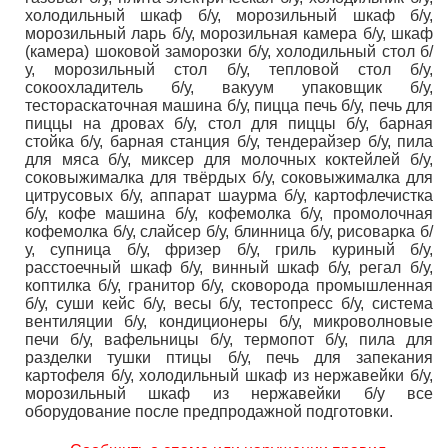
холодильный шкаф б/у, морозильный шкаф б/у,
морозильный ларь б/у, морозильная камера б/у, шкаф
(камера) шоковой заморозки б/у, холодильный стол б/
у, морозильный стол б/у, тепловой стол б/у,
сокоохладитель б/у, вакуум упаковщик б/у,
тестораскаточная машина б/у, пицца печь б/у, печь для
пиццы на дровах б/у, стол для пиццы б/у, барная
стойка б/у, барная станция б/у, тендерайзер б/у, пила
для мяса б/у, миксер для молочных коктейлей б/у,
соковыжималка для твёрдых б/у, соковыжималка для
цитрусовых б/у, аппарат шаурма б/у, картофлечистка
б/у, кофе машина б/у, кофемолка б/у, промолочная
кофемолка б/у, слайсер б/у, блинница б/у, рисоварка б/
у, супница б/у, фризер б/у, гриль куриный б/у,
расстоечный шкаф б/у, винный шкаф б/у, регал б/у,
коптилка б/у, гранитор б/у, сковорода промышленная
б/у, суши кейс б/у, весы б/у, тестопресс б/у, система
вентиляции б/у, кондиционеры б/у, микроволновые
печи б/у, вафельницы б/у, термопот б/у, пила для
разделки тушки птицы б/у, печь для запекания
картофеля б/у, холодильный шкаф из нержавейки б/у,
морозильный шкаф из нержавейки б/у все
оборудование после предпродажной подготовки.